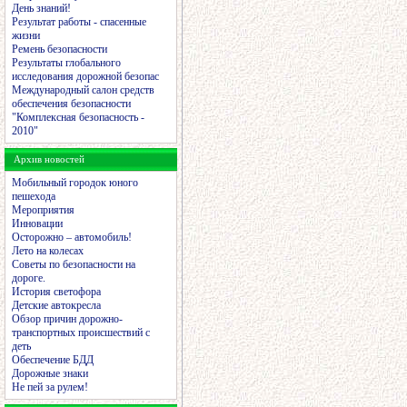
День знаний!
Результат работы - спасенные
жизни
Ремень безопасности
Результаты глобального
исследования дорожной безопас
Международный салон средств
обеспечения безопасности
"Комплексная безопасность -
2010"
Архив новостей
Мобильный городок юного
пешехода
Мероприятия
Инновации
Осторожно – автомобиль!
Лето на колесах
Советы по безопасности на
дороге.
История светофора
Детские автокресла
Обзор причин дорожно-
транспортных происшествий с
деть
Обеспечение БДД
Дорожные знаки
Не пей за рулем!