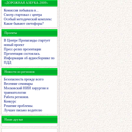
«ДОРОЖНАЯ АЗБУКА-2009»
Комиссия побывала в...
Смотр стартовал с центра
Особый методический комплекс
Какие бывают светофоры?
Проекты
В Центре Пропаганды стартует
новый проект
Пресс-релиз презентации
Презентация состоялась.
Информация об аудиосборнике по
ПДД
Новости из регионов
Безопасность прежде всего
Весенние семинары
Московский НИИ хирургии и
травматологии
Работа регионов.
Конкурс
Решение проблемы.
Лучшее письмо водителю
Наши друзья