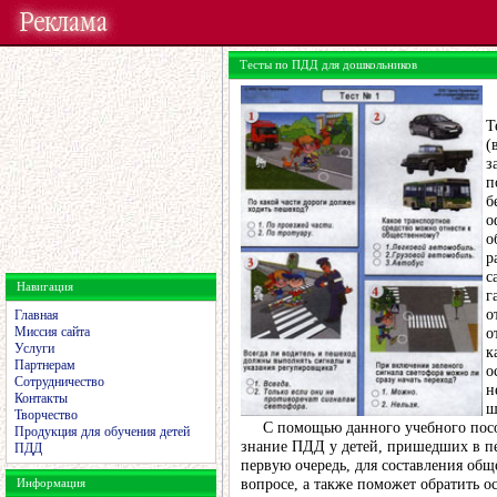
Тесты по ПДД для дошкольников
Т
(
з
п
б
о
о
р
с
Навигация
г
о
Главная
Миссия сайта
о
Услуги
к
Партнерам
о
Сотрудничество
н
Контакты
ш
Творчество
С помощью данного учебного пособ
Продукция для обучения детей
знание ПДД у детей, пришедших в пер
ПДД
первую очередь, для составления об
вопросе, а также поможет обратить 
Информация