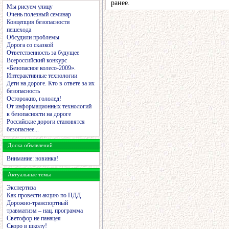
ранее.
Мы рисуем улицу
Очень полезный семинар
Концепция безопасности
пешехода
Обсудили проблемы
Дорога со сказкой
Ответственность за будущее
Всероссийский конкурс
«Безопасное колесо-2009».
Интерактивные технологии
Дети на дороге. Кто в ответе за их
безопасность
Осторожно, гололед!
От информационных технологий
к безопасности на дороге
Российские дороги становятся
безопаснее...
Доска объявлений
Внимание: новинка!
Актуальные темы
Экспертиза
Как провести акцию по ПДД
Дорожно-транспортный
травматизм – нац. программа
Светофор не панацея
Скоро в школу!