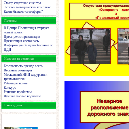
Смотр стартовал с центра
Особый методический комплекс
Какие бывают светофоры?
Проекты
В Центре Пропаганды стартует
новый проект
Пресс-релиз презентации
Презентация состоялась.
Информация об аудиосборнике по
ПДД
Новости из регионов
Безопасность прежде всего
Весенние семинары
Московский НИИ хирургии и
травматологии
Работа регионов.
Конкурс
Решение проблемы.
Лучшее письмо водителю
Наши друзья