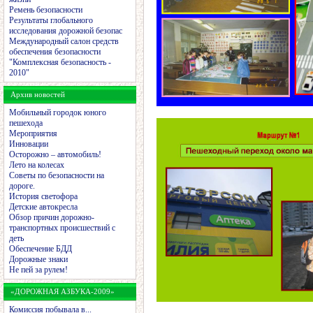
Ремень безопасности
Результаты глобального
исследования дорожной безопас
Международный салон средств
обеспечения безопасности
"Комплексная безопасность -
2010"
Архив новостей
Мобильный городок юного
пешехода
Мероприятия
Инновации
Осторожно – автомобиль!
Лето на колесах
Советы по безопасности на
дороге.
История светофора
Детские автокресла
Обзор причин дорожно-
транспортных происшествий с
деть
Обеспечение БДД
Дорожные знаки
Не пей за рулем!
«ДОРОЖНАЯ АЗБУКА-2009»
Комиссия побывала в...