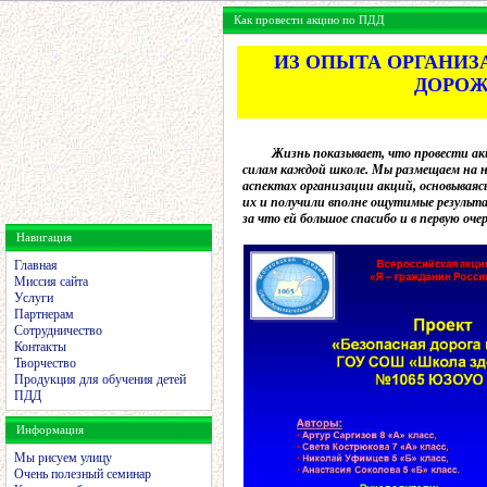
Как провести акцию по ПДД
ИЗ ОПЫТА ОРГАНИЗ
ДОРОЖ
Жизнь показывает, что провести акци
силам каждой школе. Мы размещаем на 
аспектах организации акций, основываяс
их и получили вполне ощутимые результ
за что ей большое спасибо и в первую оч
Навигация
Главная
Миссия сайта
Услуги
Партнерам
Сотрудничество
Контакты
Творчество
Продукция для обучения детей
ПДД
Информация
Мы рисуем улицу
Очень полезный семинар