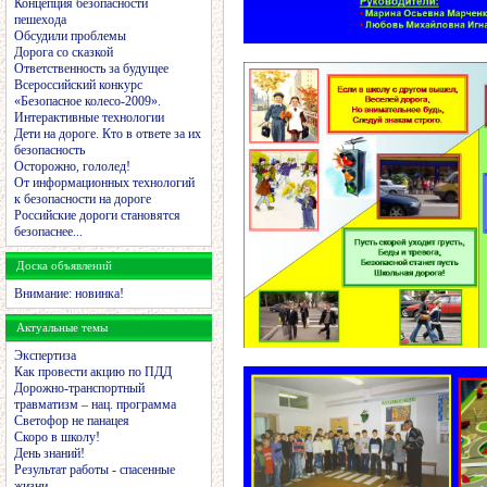
Концепция безопасности
пешехода
Обсудили проблемы
Дорога со сказкой
Ответственность за будущее
Всероссийский конкурс
«Безопасное колесо-2009».
Интерактивные технологии
Дети на дороге. Кто в ответе за их
безопасность
Осторожно, гололед!
От информационных технологий
к безопасности на дороге
Российские дороги становятся
безопаснее...
Доска объявлений
Внимание: новинка!
Актуальные темы
Экспертиза
Как провести акцию по ПДД
Дорожно-транспортный
травматизм – нац. программа
Светофор не панацея
Скоро в школу!
День знаний!
Результат работы - спасенные
жизни